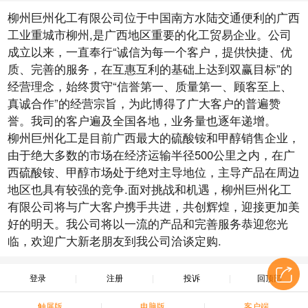
柳州巨州化工有限公司位于中国南方水陆交通便利的广西
工业重城市柳州,是广西地区重要的化工贸易企业。公司
成立以来，一直奉行“诚信为每一个客户，提供快捷、优
质、完善的服务，在互惠互利的基础上达到双赢目标”的
经营理念，始终贯守“信誉第一、质量第一、顾客至上、
真诚合作”的经营宗旨，为此博得了广大客户的普遍赞
誉。我司的客户遍及全国各地，业务量也逐年递增。
柳州巨州化工是目前广西最大的硫酸铵和甲醇销售企业，
由于绝大多数的市场在经济运输半径500公里之内，在广
西硫酸铵、甲醇市场处于绝对主导地位，主导产品在周边
地区也具有较强的竞争.面对挑战和机遇，柳州巨州化工
有限公司将与广大客户携手共进，共创辉煌，迎接更加美
好的明天。我公司将以一流的产品和完善服务恭迎您光
临，欢迎广大新老朋友到我公司洽谈定购.
登录
注册
投诉
回顶部
触屏版
电脑版
客户端